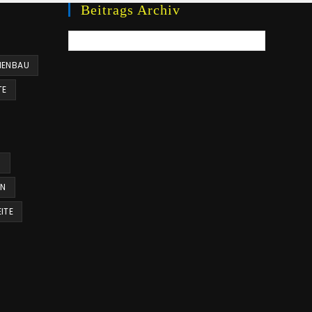
Beitrags Archiv
Beitrags
Archiv
ENBAU
TE
R
EN
ITE