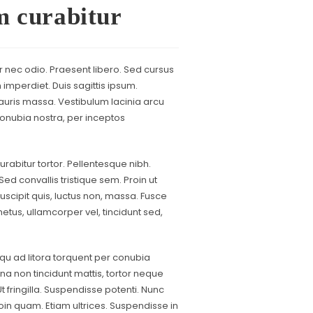
im curabitur
r nec odio. Praesent libero. Sed cursus
imperdiet. Duis sagittis ipsum.
uris massa. Vestibulum lacinia arcu
 conubia nostra, per inceptos
urabitur tortor. Pellentesque nibh.
d convallis tristique sem. Proin ut
 suscipit quis, luctus non, massa. Fusce
metus, ullamcorper vel, tincidunt sed,
qu ad litora torquent per conubia
a non tincidunt mattis, tortor neque
Ut fringilla. Suspendisse potenti. Nunc
oin quam. Etiam ultrices. Suspendisse in