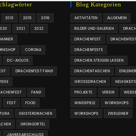
chlagwörter
Blog Kategorien
2013
2015
2016
AKTIVITÄTEN
ALLGEMEIN
020
2021
2022
BILDER UND GALERIEN
DRACH
BANNER
DRACHENFEST
DRACHENFES
RKSHOP
CORONA
DRACHENFESTE
DC-AIOLOS
DRACHEN STEIGEN LASSEN
EST
DRACHENFEST FANØ
DRACHENTASCHEN
EINLEINE
IESE
GROSSDRACHEN
NEUIGKEIT
RACHENFEST
FANØ
PROJEKTE
VEREIN
WEBSE
FEST
FOOD
WINDSPIELE
WORKSHOPS
NTURA
GEISTERDRACHEN
WORKSHOPS
ZWEILEINER
CHEN
GRÜNGÜRTEL
JAHRESABSCHLUSS