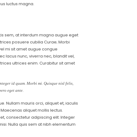
acus luctus magna.
tis sem, at interdum magna augue eget
ltrices posuere cubilia Curae; Morbi
 vel mi sit amet augue congue
c lacus nunc, viverra nec, blandit vel,
rices ultrices enim. Curabitur sit amet
Integer id quam. Morbi mi. Quisque nisl felis,
bero eget ante.
e. Nullam mauris orci, aliquet et, iaculis
et. Maecenas aliquet mollis lectus.
t, consectetur adipiscing elit. Integer
nisi. Nulla quis sem at nibh elementum