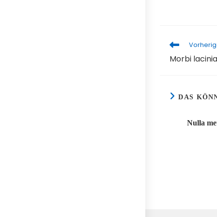
Vorherig
Weitere
Artikel
Morbi lacini
ansehen
DAS KÖN
Nulla me