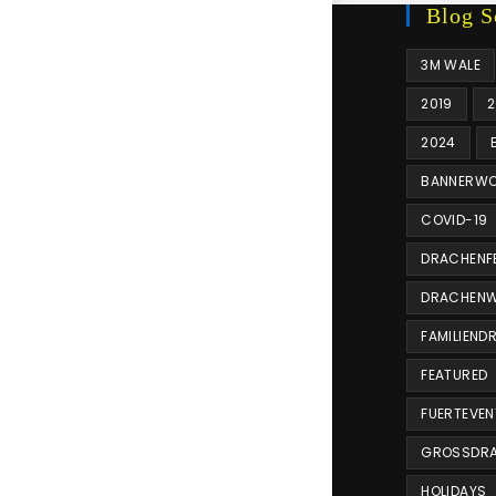
Blog S
3M WALE
2019
2
2024
BANNERWO
COVID-19
DRACHENF
DRACHENW
FAMILIEND
FEATURED
FUERTEVE
GROSSDRA
HOLIDAYS