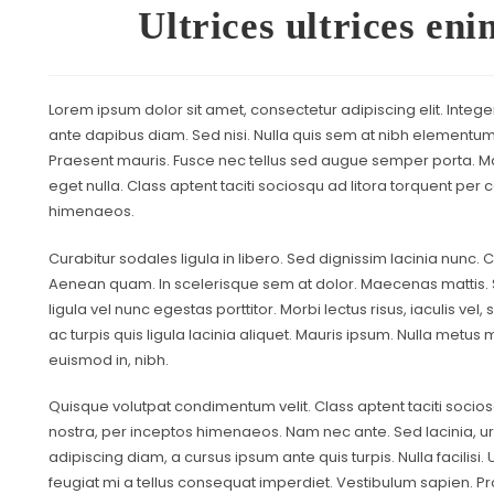
Ultrices ultrices en
Lorem ipsum dolor sit amet, consectetur adipiscing elit. Intege
ante dapibus diam. Sed nisi. Nulla quis sem at nibh elementum 
Praesent mauris. Fusce nec tellus sed augue semper porta. Ma
eget nulla. Class aptent taciti sociosqu ad litora torquent per
himenaeos.
Curabitur sodales ligula in libero. Sed dignissim lacinia nunc. C
Aenean quam. In scelerisque sem at dolor. Maecenas mattis. Se
ligula vel nunc egestas porttitor. Morbi lectus risus, iaculis vel,
ac turpis quis ligula lacinia aliquet. Mauris ipsum. Nulla metus 
euismod in, nibh.
Quisque volutpat condimentum velit. Class aptent taciti socios
nostra, per inceptos himenaeos. Nam nec ante. Sed lacinia, urn
adipiscing diam, a cursus ipsum ante quis turpis. Nulla facilisi. 
feugiat mi a tellus consequat imperdiet. Vestibulum sapien. Pr