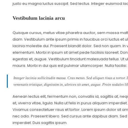
justo eu magna luctus suscipit. Sed lectus. Integer euismod l
Vestibulum lacinia arcu
Quisque cursus, metus vitae pharetra auctor, sem massa mat
diam. Vestibulum ante ipsum primis in faucibus orci luctus et u
lacinia molestie dui. Praesent blandit dolor. Sed non quam. In
elementum. Morbi in ipsum sit amet pede facilisis laoreet. Done
egestas et, augue. Vestibulum tincidunt malesuada tellus. Ut ult
mauris. Morbi in dui quis est pulvinar ullamcorper. Nulla facilisi.
Integer lacinia sollicitudin massa. Cras metus. Sed aliquet risus a tortor. 
venenatis tristique, dignissim in, ultrices sit amet, augue. Proin sodales li
Aenean lectus elit, fermentum non, convallis id, sagittis at, nequ
et, viverra vitae, ligula. Nulla ut felis in purus aliquam imperdi
Vivamus consectetuer risus et tortor. Lorem ipsum dolor sit ame
nec odio. Praesent libero. Sed cursus ante dapibus diam. Sed 
imperdiet. Duis sagittis ipsum.