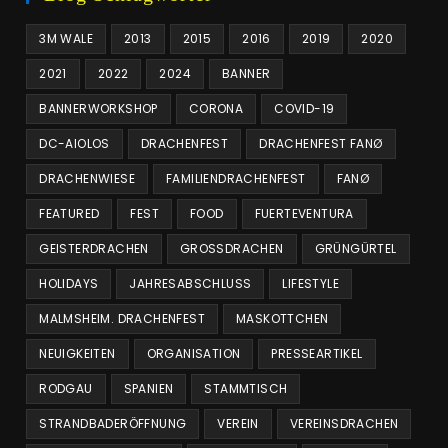
3M WALE
2013
2015
2016
2019
2020
2021
2022
2024
BANNER
BANNERWORKSHOP
CORONA
COVID-19
DC-AIOLOS
DRACHENFEST
DRACHENFEST FANØ
DRACHENWIESE
FAMILIENDRACHENFEST
FANØ
FEATURED
FEST
FOOD
FUERTEVENTURA
GEISTERDRACHEN
GROSSDRACHEN
GRÜNGÜRTEL
HOLIDAYS
JAHRESABSCHLUSS
LIFESTYLE
MALMSHEIM. DRACHENFEST
MASKOTTCHEN
NEUIGKEITEN
ORGANISATION
PRESSEARTIKEL
RODGAU
SPANIEN
STAMMTISCH
STRANDBADERÖFFNUNG
VEREIN
VEREINSDRACHEN