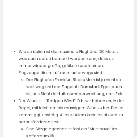
Wie so üblich ist die maximale Flughöhe 100 Meter,
was auch daran bemerkt werden kann, dass es
immer wieder große, größere und kleinere
Flugzeuge die im Luftraum unterwegs sind.
Der Flughafen Frankfurt Rhein/Main ist ja nicht so
weit weg und der Flugplatz Damstadt Egelsbach
ist, aus Sicht der Luftraumüberwachung, ums Eck.
Der Wind ist… “Rodgau Wind”. D.h. wir haben es, in der
Regel, mit leichtem bis mässigem Wind zu tun. Dieser
kommt ggf. unstetig. Alles in Allem kann es ab und zu
herausfordernd sein.
Eine Sitzgelegenheit ist fast ein “Must have” im
Kofferraum 😉