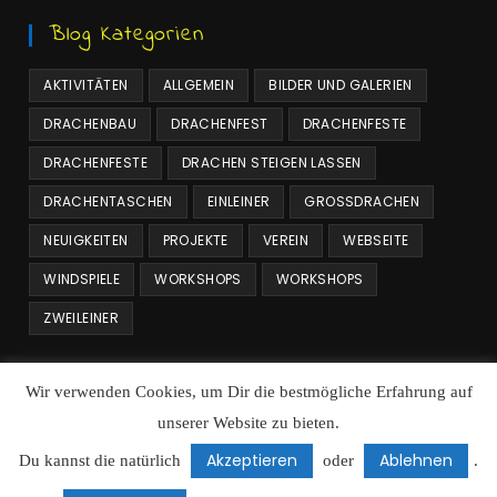
Blog Kategorien
AKTIVITÄTEN
ALLGEMEIN
BILDER UND GALERIEN
DRACHENBAU
DRACHENFEST
DRACHENFESTE
DRACHENFESTE
DRACHEN STEIGEN LASSEN
DRACHENTASCHEN
EINLEINER
GROSSDRACHEN
NEUIGKEITEN
PROJEKTE
VEREIN
WEBSEITE
WINDSPIELE
WORKSHOPS
WORKSHOPS
ZWEILEINER
Beitrags Archiv
Wir verwenden Cookies, um Dir die bestmögliche Erfahrung auf
unserer Website zu bieten.
Beitrags
Archiv
Akzeptieren
Ablehnen
Du kannst die natürlich
oder
.