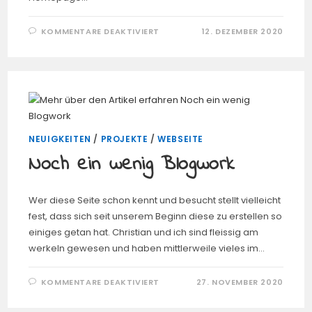
FÜR
KOMMENTARE DEAKTIVIERT
12. DEZEMBER 2020
HOPPLA…
WIE
SIEHT
DAS
DENN
AUS?
WO
BIN
ICH
DENN
HIER?
NEUIGKEITEN
/
PROJEKTE
/
WEBSEITE
Noch ein wenig Blogwork
Wer diese Seite schon kennt und besucht stellt vielleicht
fest, dass sich seit unserem Beginn diese zu erstellen so
einiges getan hat. Christian und ich sind fleissig am
werkeln gewesen und haben mittlerweile vieles im…
FÜR
KOMMENTARE DEAKTIVIERT
27. NOVEMBER 2020
NOCH
EIN
WENIG