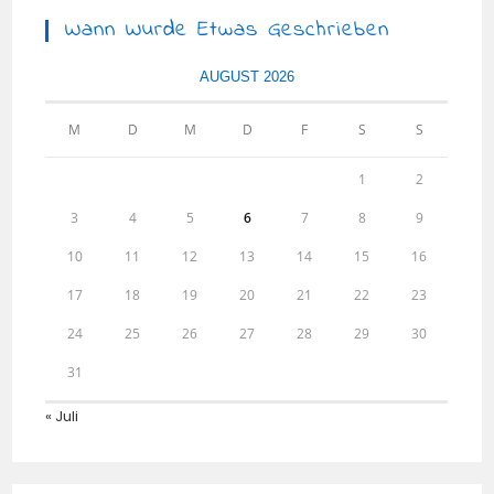
DC-
AIOLOS
Wann Wurde Etwas Geschrieben
AUGUST 2026
M
D
M
D
F
S
S
1
2
3
4
5
6
7
8
9
10
11
12
13
14
15
16
17
18
19
20
21
22
23
24
25
26
27
28
29
30
31
« Juli