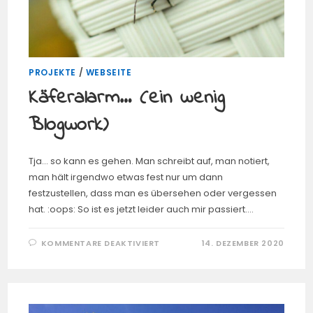
PROJEKTE
/
WEBSEITE
Käferalarm… (ein wenig
Blogwork)
Tja... so kann es gehen. Man schreibt auf, man notiert,
man hält irgendwo etwas fest nur um dann
festzustellen, dass man es übersehen oder vergessen
hat. :oops: So ist es jetzt leider auch mir passiert.…
FÜR
KOMMENTARE DEAKTIVIERT
14. DEZEMBER 2020
KÄFERALARM…
(EIN
WENIG
BLOGWORK)