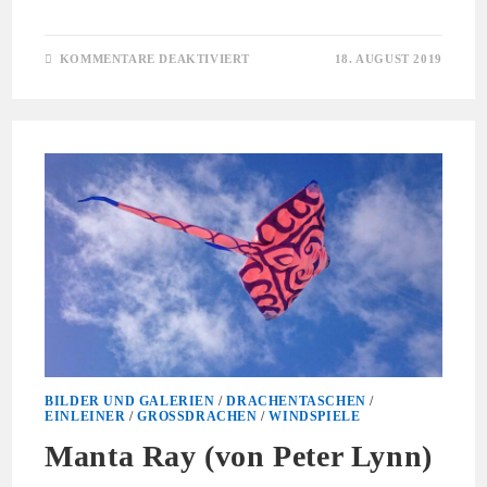
FÜR
KOMMENTARE DEAKTIVIERT
18. AUGUST 2019
EULEN
3,
6
UND
9
METER
(VON
ROLF
ZIMMERMANN)
BILDER UND GALERIEN
/
DRACHENTASCHEN
/
EINLEINER
/
GROSSDRACHEN
/
WINDSPIELE
Manta Ray (von Peter Lynn)