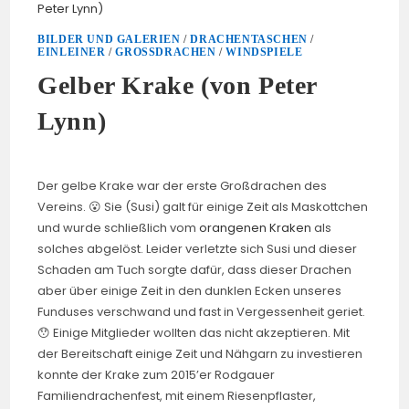
BILDER UND GALERIEN
/
DRACHENTASCHEN
/
EINLEINER
/
GROSSDRACHEN
/
WINDSPIELE
Gelber Krake (von Peter
Lynn)
Der gelbe Krake war der erste Großdrachen des
Vereins. 😮 Sie (Susi) galt für einige Zeit als Maskottchen
und wurde schließlich vom
orangenen Kraken
als
solches abgelöst. Leider verletzte sich Susi und dieser
Schaden am Tuch sorgte dafür, dass dieser Drachen
aber über einige Zeit in den dunklen Ecken unseres
Funduses verschwand und fast in Vergessenheit geriet.
😯 Einige Mitglieder wollten das nicht akzeptieren. Mit
der Bereitschaft einige Zeit und Nähgarn zu investieren
konnte der Krake zum 2015’er Rodgauer
Familiendrachenfest, mit einem Riesenpflaster,