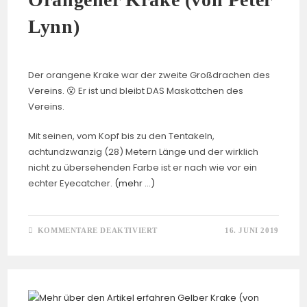
Lynn)
Der orangene Krake war der zweite Großdrachen des
Vereins. 😮 Er ist und bleibt DAS Maskottchen des
Vereins.
Mit seinen, vom Kopf bis zu den Tentakeln,
achtundzwanzig (28) Metern Länge und der wirklich
nicht zu übersehenden Farbe ist er nach wie vor ein
echter Eyecatcher.
(mehr …)
FÜR
KOMMENTARE DEAKTIVIERT
16. JUNI 2019
ORANGENER
KRAKE
(VON
PETER
LYNN)