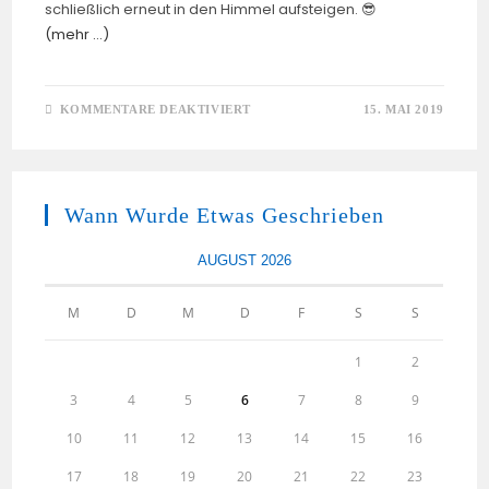
schließlich erneut in den Himmel aufsteigen. 😎
(mehr …)
FÜR
KOMMENTARE DEAKTIVIERT
15. MAI 2019
GELBER
KRAKE
(VON
PETER
LYNN)
Wann Wurde Etwas Geschrieben
AUGUST 2026
M
D
M
D
F
S
S
1
2
3
4
5
6
7
8
9
10
11
12
13
14
15
16
17
18
19
20
21
22
23