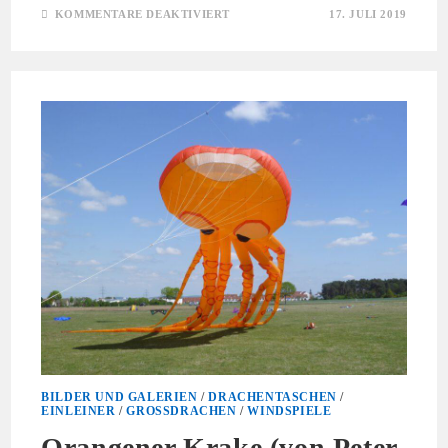
FÜR
KOMMENTARE DEAKTIVIERT
17. JULI 2019
MANTA
RAY
(VON
PETER
LYNN)
BILDER UND GALERIEN
/
DRACHENTASCHEN
/
EINLEINER
/
GROSSDRACHEN
/
WINDSPIELE
Orangener Krake (von Peter