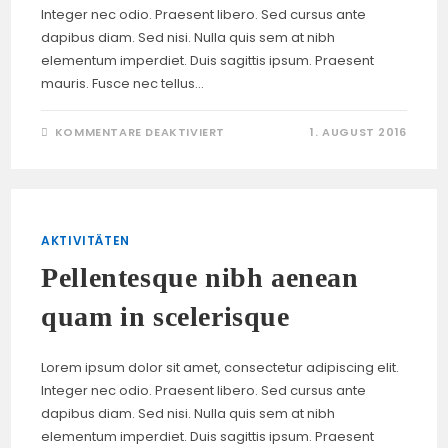
Integer nec odio. Praesent libero. Sed cursus ante
dapibus diam. Sed nisi. Nulla quis sem at nibh
elementum imperdiet. Duis sagittis ipsum. Praesent
mauris. Fusce nec tellus…
FÜR
KOMMENTARE DEAKTIVIERT
1. AUGUST 2016
LOREM
IPSUM
DOLOR
SIT
AMET
CONSECTETUR
AKTIVITÄTEN
Pellentesque nibh aenean
quam in scelerisque
Lorem ipsum dolor sit amet, consectetur adipiscing elit.
Integer nec odio. Praesent libero. Sed cursus ante
dapibus diam. Sed nisi. Nulla quis sem at nibh
elementum imperdiet. Duis sagittis ipsum. Praesent