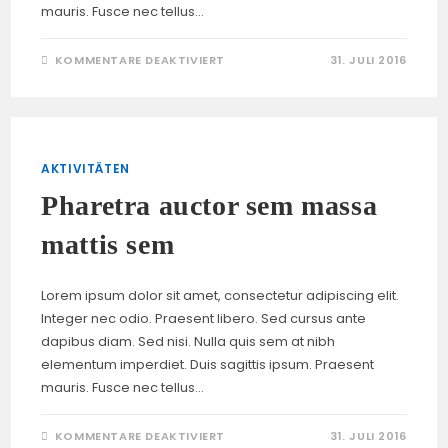
mauris. Fusce nec tellus…
FÜR
KOMMENTARE DEAKTIVIERT
31. JULI 2016
PELLENTESQUE
NIBH
AENEAN
QUAM
IN
SCELERISQUE
AKTIVITÄTEN
Pharetra auctor sem massa
mattis sem
Lorem ipsum dolor sit amet, consectetur adipiscing elit.
Integer nec odio. Praesent libero. Sed cursus ante
dapibus diam. Sed nisi. Nulla quis sem at nibh
elementum imperdiet. Duis sagittis ipsum. Praesent
mauris. Fusce nec tellus…
FÜR
KOMMENTARE DEAKTIVIERT
31. JULI 2016