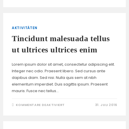
PHARETRA
AUCTOR
SEM
MASSA
MATTIS
SEM
AKTIVITÄTEN
Tincidunt malesuada tellus
ut ultrices ultrices enim
Lorem ipsum dolor sit amet, consectetur adipiscing elit.
Integer nec odio. Praesent libero. Sed cursus ante
dapibus diam. Sed nisi. Nulla quis sem at nibh
elementum imperdiet. Duis sagittis ipsum. Praesent
mauris. Fusce nec tellus…
FÜR
KOMMENTARE DEAKTIVIERT
31. JULI 2016
TINCIDUNT
MALESUADA
TELLUS
UT
ULTRICES
ULTRICES