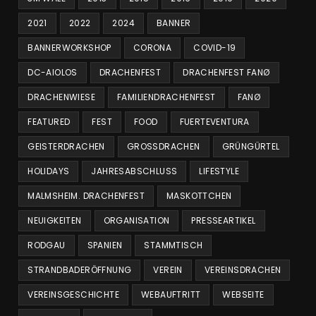
2021
2022
2024
BANNER
BANNERWORKSHOP
CORONA
COVID-19
DC-AIOLOS
DRACHENFEST
DRACHENFEST FANØ
DRACHENWIESE
FAMILIENDRACHENFEST
FANØ
FEATURED
FEST
FOOD
FUERTEVENTURA
GEISTERDRACHEN
GROSSDRACHEN
GRÜNGÜRTEL
HOLIDAYS
JAHRESABSCHLUSS
LIFESTYLE
MALMSHEIM. DRACHENFEST
MASKOTTCHEN
NEUIGKEITEN
ORGANISATION
PRESSEARTIKEL
RODGAU
SPANIEN
STAMMTISCH
STRANDBADERÖFFNUNG
VEREIN
VEREINSDRACHEN
VEREINSGESCHICHTE
WEBAUFTRITT
WEBSEITE