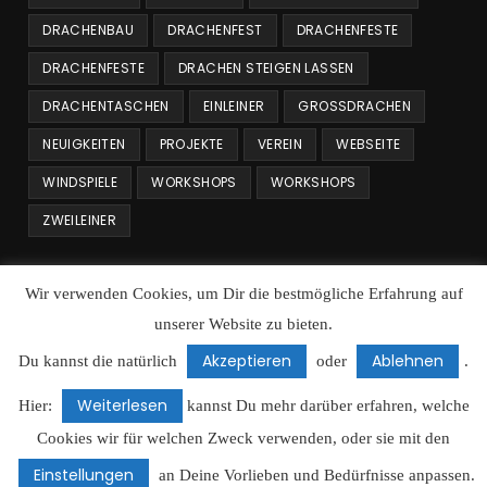
DRACHENBAU
DRACHENFEST
DRACHENFESTE
DRACHENFESTE
DRACHEN STEIGEN LASSEN
DRACHENTASCHEN
EINLEINER
GROSSDRACHEN
NEUIGKEITEN
PROJEKTE
VEREIN
WEBSEITE
WINDSPIELE
WORKSHOPS
WORKSHOPS
ZWEILEINER
Beitrags Archiv
Wir verwenden Cookies, um Dir die bestmögliche Erfahrung auf
unserer Website zu bieten.
Beitrags
Archiv
Akzeptieren
Ablehnen
Du kannst die natürlich
oder
.
Weiterlesen
Datenschutz
Cookie Richtlinie
Hier:
kannst Du mehr darüber erfahren, welche
Datenschutz: Social Media Buttons
Haftungserklärung
Cookies wir für welchen Zweck verwenden, oder sie mit den
Unsere alte Homepage
Einstellungen
an Deine Vorlieben und Bedürfnisse anpassen.