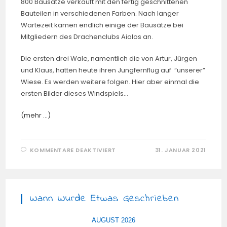
800 Bausätze verkauft mit den fertig geschnittenen
Bauteilen in verschiedenen Farben. Nach langer
Wartezeit kamen endlich einige der Bausätze bei
Mitgliedern des Drachenclubs Aiolos an.
Die ersten drei Wale, namentlich die von Artur, Jürgen
und Klaus, hatten heute ihren Jungfernflug auf “unserer”
Wiese. Es werden weitere folgen. Hier aber einmal die
ersten Bilder dieses Windspiels…
(mehr …)
FÜR
KOMMENTARE DEAKTIVIERT
31. JANUAR 2021
3M
WALE
VON
PETER
LYNN
Wann Wurde Etwas Geschrieben
AUGUST 2026