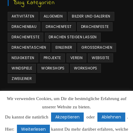
Blog Kategorien
AKTIVITÄTEN
ALLGEMEIN
BILDER UND GALERIEN
DRACHENBAU
DRACHENFEST
DRACHENFESTE
DRACHENFESTE
DRACHEN STEIGEN LASSEN
DRACHENTASCHEN
EINLEINER
GROSSDRACHEN
NEUIGKEITEN
PROJEKTE
VEREIN
WEBSEITE
WINDSPIELE
WORKSHOPS
WORKSHOPS
ZWEILEINER
Beitrags Archiv
Wir verwenden Cookies, um Dir die bestmögliche Erfahrung auf
unserer Website zu bieten.
Beitrags
Archiv
Akzeptieren
Ablehnen
Du kannst die natürlich
oder
.
Weiterlesen
Datenschutz
Cookie Richtlinie
Hier:
kannst Du mehr darüber erfahren, welche