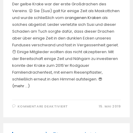
Der gelbe Krake war der erste Großdrachen des
Vereins. 😮 Sie (Susi) galt für einige Zeit als Maskottchen
und wurde schließlich vom
orangenen Kraken
als
solches abgelöst. Leider verletzte sich Susi und dieser
Schaden am Tuch sorgte dafür, dass dieser Drachen
aber über einige Zeit in den dunklen Ecken unseres
Funduses verschwand und fast in Vergessenheit geriet.
😯 Einige Mitglieder wollten das nicht akzeptieren. Mit
der Bereitschaft einige Zeit und Nähgarn zu investieren
konnte der Krake zum 2015’er Rodgauer
Familiendrachenfest, mit einem Riesenpflaster,
schließlich erneut in den Himmel aufsteigen. 😎
(mehr …)
FÜR
KOMMENTARE DEAKTIVIERT
15. MAI 2019
GELBER
KRAKE
(VON
PETER
LYNN)