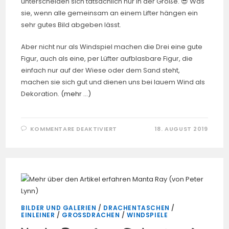
unterscheiden sich tatsächlich nur in der Größe. 😎 Was
sie, wenn alle gemeinsam an einem Lifter hängen ein
sehr gutes Bild abgeben lässt.
Aber nicht nur als Windspiel machen die Drei eine gute
Figur, auch als eine, per Lüfter aufblasbare Figur, die
einfach nur auf der Wiese oder dem Sand steht,
machen sie sich gut und dienen uns bei lauem Wind als
Dekoration.
(mehr …)
FÜR
KOMMENTARE DEAKTIVIERT
18. AUGUST 2019
EULEN
3,
6
UND
9
METER
(VON
ROLF
ZIMMERMANN)
BILDER UND GALERIEN
/
DRACHENTASCHEN
/
EINLEINER
/
GROSSDRACHEN
/
WINDSPIELE