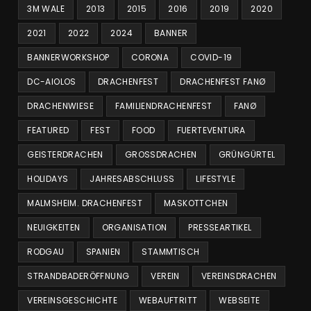
3M WALE
2013
2015
2016
2019
2020
2021
2022
2024
BANNER
BANNERWORKSHOP
CORONA
COVID-19
DC-AIOLOS
DRACHENFEST
DRACHENFEST FANØ
DRACHENWIESE
FAMILIENDRACHENFEST
FANØ
FEATURED
FEST
FOOD
FUERTEVENTURA
GEISTERDRACHEN
GROSSDRACHEN
GRÜNGÜRTEL
HOLIDAYS
JAHRESABSCHLUSS
LIFESTYLE
MALMSHEIM. DRACHENFEST
MASKOTTCHEN
NEUIGKEITEN
ORGANISATION
PRESSEARTIKEL
RODGAU
SPANIEN
STAMMTISCH
STRANDBADERÖFFNUNG
VEREIN
VEREINSDRACHEN
VEREINSGESCHICHTE
WEBAUFTRITT
WEBSEITE