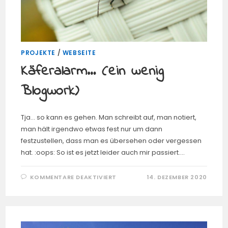
PROJEKTE
/
WEBSEITE
Käferalarm… (ein wenig
Blogwork)
Tja... so kann es gehen. Man schreibt auf, man notiert,
man hält irgendwo etwas fest nur um dann
festzustellen, dass man es übersehen oder vergessen
hat. :oops: So ist es jetzt leider auch mir passiert.…
FÜR
KOMMENTARE DEAKTIVIERT
14. DEZEMBER 2020
KÄFERALARM…
(EIN
WENIG
BLOGWORK)