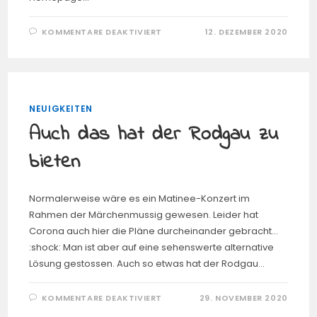
FÜR
KOMMENTARE DEAKTIVIERT
12. DEZEMBER 2020
HOPPLA…
WIE
SIEHT
DAS
DENN
AUS?
WO
BIN
NEUIGKEITEN
ICH
DENN
Auch das hat der Rodgau zu
HIER?
bieten
Normalerweise wäre es ein Matinee-Konzert im
Rahmen der Märchenmussig gewesen. Leider hat
Corona auch hier die Pläne durcheinander gebracht...
:shock: Man ist aber auf eine sehenswerte alternative
Lösung gestossen. Auch so etwas hat der Rodgau…
FÜR
KOMMENTARE DEAKTIVIERT
29. NOVEMBER 2020
AUCH
DAS