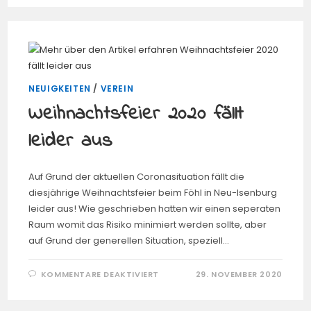
HAT
DER
RODGAU
ZU
BIETEN
NEUIGKEITEN
/
VEREIN
Weihnachtsfeier 2020 fällt
leider aus
Auf Grund der aktuellen Coronasituation fällt die
diesjährige Weihnachtsfeier beim Föhl in Neu-Isenburg
leider aus! Wie geschrieben hatten wir einen seperaten
Raum womit das Risiko minimiert werden sollte, aber
auf Grund der generellen Situation, speziell…
FÜR
KOMMENTARE DEAKTIVIERT
29. NOVEMBER 2020
WEIHNACHTSFEIER
2020
FÄLLT
LEIDER