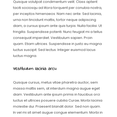
Quisque volutpat condimentum velit. Class aptent
taciti sociosqu ad litora torquent per conubia nostra,
per inceptos himenaeos. Nam nec ante. Sed lacinia,
urna non tincidunt mattis, tortor neque adipiscing
diam, a cursus ipsum ante quis turpis. Nulla facilisi. Ut
fringilla. Suspendisse potenti. Nunc feugiat mi a tellus
consequat imperdiet. Vestibulum sapien. Proin
quam. Etiam ultrices. Suspendisse in justo eu magna
luctus suscipit. Sed lectus. Integer euismod lacus
luctus magna.
Vestibulum lacinia arcu
Quisque cursus, metus vitae pharetra auctor, sem
massa mattis sem, at interdum magna augue eget
diam. Vestibulum ante ipsum primis in faucibus orci
luctus et ultrices posuere cubilia Curae; Morbi lacinia
molestie dui. Praesent blandit dolor. Sed non quam.
In vel mi sit amet augue congue elementum. Morbi in