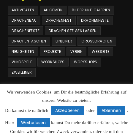
AKTIVITÄTEN
ALLGEMEIN
BILDER UND GALERIEN
DRACHENBAU
DRACHENFEST
DRACHENFESTE
DRACHENFESTE
DRACHEN STEIGEN LASSEN
DRACHENTASCHEN
EINLEINER
GROSSDRACHEN
NEUIGKEITEN
PROJEKTE
VEREIN
WEBSEITE
WINDSPIELE
WORKSHOPS
WORKSHOPS
ZWEILEINER
Beitrags Archiv
Wir verwenden Cookies, um Dir die bestmögliche Erfahrung auf
unserer Website zu bieten.
Beitrags
Archiv
Akzeptieren
Ablehnen
Du kannst die natürlich
oder
.
Weiterlesen
Datenschutz
Cookie Richtlinie
Hier:
kannst Du mehr darüber erfahren, welche
Datenschutz: Social Media Buttons
Haftungserklärung
Cookies wir für welchen Zweck verwenden, oder sie mit den