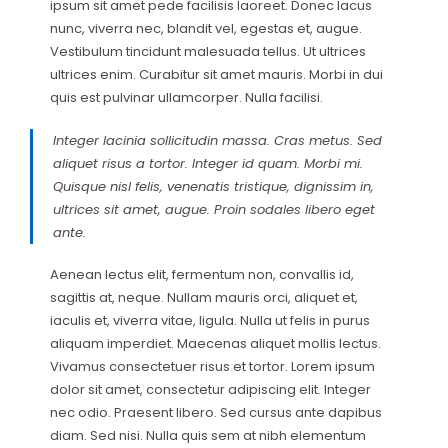
ipsum sit amet pede facilisis laoreet. Donec lacus
nunc, viverra nec, blandit vel, egestas et, augue.
Vestibulum tincidunt malesuada tellus. Ut ultrices
ultrices enim. Curabitur sit amet mauris. Morbi in dui
quis est pulvinar ullamcorper. Nulla facilisi.
Integer lacinia sollicitudin massa. Cras metus. Sed
aliquet risus a tortor. Integer id quam. Morbi mi.
Quisque nisl felis, venenatis tristique, dignissim in,
ultrices sit amet, augue. Proin sodales libero eget
ante.
Aenean lectus elit, fermentum non, convallis id,
sagittis at, neque. Nullam mauris orci, aliquet et,
iaculis et, viverra vitae, ligula. Nulla ut felis in purus
aliquam imperdiet. Maecenas aliquet mollis lectus.
Vivamus consectetuer risus et tortor. Lorem ipsum
dolor sit amet, consectetur adipiscing elit. Integer
nec odio. Praesent libero. Sed cursus ante dapibus
diam. Sed nisi. Nulla quis sem at nibh elementum