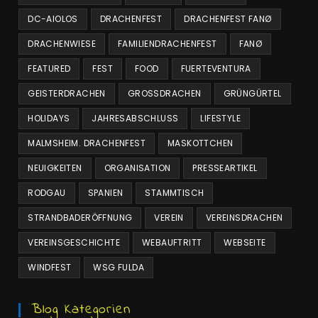
DC-AIOLOS
DRACHENFEST
DRACHENFEST FANØ
DRACHENWIESE
FAMILIENDRACHENFEST
FANØ
FEATURED
FEST
FOOD
FUERTEVENTURA
GEISTERDRACHEN
GROSSDRACHEN
GRÜNGÜRTEL
HOLIDAYS
JAHRESABSCHLUSS
LIFESTYLE
MALMSHEIM. DRACHENFEST
MASKOTTCHEN
NEUIGKEITEN
ORGANISATION
PRESSEARTIKEL
RODGAU
SPANIEN
STAMMTISCH
STRANDBADERÖFFNUNG
VEREIN
VEREINSDRACHEN
VEREINSGESCHICHTE
WEBAUFTRITT
WEBSEITE
WINDFEST
WSG FULDA
Blog Kategorien