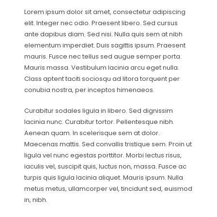
Lorem ipsum dolor sit amet, consectetur adipiscing
elit. Integer nec odio. Praesent libero. Sed cursus
ante dapibus diam. Sed nisi. Nulla quis sem at nibh
elementum imperdiet. Duis sagittis ipsum. Praesent
mauris. Fusce nec tellus sed augue semper porta.
Mauris massa. Vestibulum lacinia arcu eget nulla.
Class aptent taciti sociosqu ad litora torquent per
conubia nostra, per inceptos himenaeos.
Curabitur sodales ligula in libero. Sed dignissim
lacinia nunc. Curabitur tortor. Pellentesque nibh.
Aenean quam. In scelerisque sem at dolor.
Maecenas mattis. Sed convallis tristique sem. Proin ut
ligula vel nunc egestas porttitor. Morbi lectus risus,
iaculis vel, suscipit quis, luctus non, massa. Fusce ac
turpis quis ligula lacinia aliquet. Mauris ipsum. Nulla
metus metus, ullamcorper vel, tincidunt sed, euismod
in, nibh.