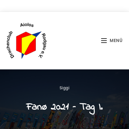
Zum
Inhalt
springen
MENÜ
Siggi
Fanø 2021 – Tag I.