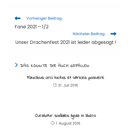
Weitere
Vorheriger Beitrag
Artikel
Fanø 2021 – 1/2
ansehen
Nächster Beitrag
Unser Drachenfest 2021 ist leider abgesagt !
DAS KÖNNTE DIR AUCH GEFALLEN
Faucibus orci luctus et ultrices posuere
31. Juli 2016
Curabitur sodales ligula in libero
1. August 2016