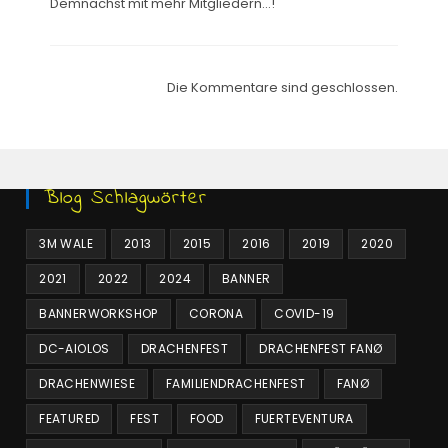
Demnächst mit mehr Mitgliedern…!
Die Kommentare sind geschlossen.
Blog Schlagwörter
3M WALE
2013
2015
2016
2019
2020
2021
2022
2024
BANNER
BANNERWORKSHOP
CORONA
COVID-19
DC-AIOLOS
DRACHENFEST
DRACHENFEST FANØ
DRACHENWIESE
FAMILIENDRACHENFEST
FANØ
FEATURED
FEST
FOOD
FUERTEVENTURA