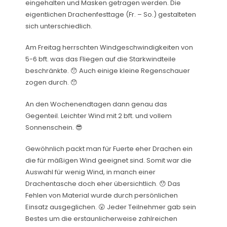
eingehalten und Masken getragen werden. Die
eigentlichen Drachenfesttage (Fr. – So.) gestalteten
sich unterschiedlich.
Am Freitag herrschten Windgeschwindigkeiten von
5-6
bft
. was das Fliegen
auf die Starkwindteile
beschränkte. 😯 Auch einige kleine Regenschauer
zogen durch.
😯
An den Wochenendtagen dann genau das
Gegenteil. Leichter Wind mit 2 bft.
und vollem
Sonnenschein. 😎
G
ewöhnlich packt man für Fuerte eher Drachen ein
die für mäßigen Wind geeignet sind. Somit war die
Auswahl für wenig Wind, in manch einer
Drachentasche doch eher übersichtlich. 😯
Das
Fehlen von Material wurde durch persönlichen
Einsatz ausgeglichen. 😮 Jeder Teilnehmer gab sein
Bestes um die erstaunlicherweise zahlreichen