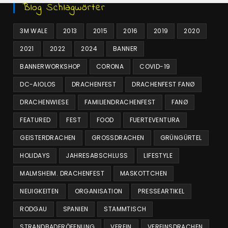
Blog Schlagwörter
3M WALE
2013
2015
2016
2019
2020
2021
2022
2024
BANNER
BANNERWORKSHOP
CORONA
COVID-19
DC-AIOLOS
DRACHENFEST
DRACHENFEST FANØ
DRACHENWIESE
FAMILIENDRACHENFEST
FANØ
FEATURED
FEST
FOOD
FUERTEVENTURA
GEISTERDRACHEN
GROSSDRACHEN
GRÜNGÜRTEL
HOLIDAYS
JAHRESABSCHLUSS
LIFESTYLE
MALMSHEIM. DRACHENFEST
MASKOTTCHEN
NEUIGKEITEN
ORGANISATION
PRESSEARTIKEL
RODGAU
SPANIEN
STAMMTISCH
STRANDBADERÖFFNUNG
VEREIN
VEREINSDRACHEN