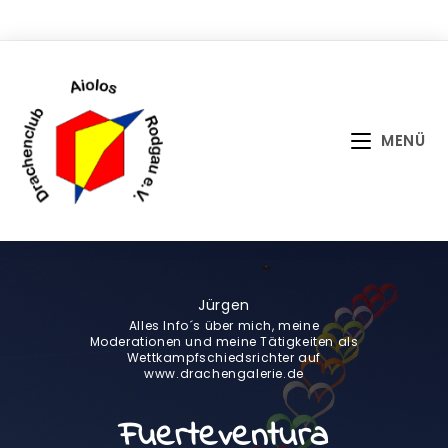
Zum
Inhalt
springen
MENÜ
Jürgen
Alles Info´s über mich, meine
Moderationen und meine Tätigkeiten als
Wettkampfschiedsrichter auf
www.drachengalerie.de
Fuerteventura