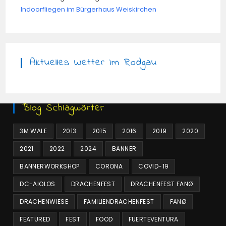
Indoorfliegen im Bürgerhaus Weiskirchen
Aktuelles Wetter Im Rodgau
Blog Schlagwörter
3M WALE
2013
2015
2016
2019
2020
2021
2022
2024
BANNER
BANNERWORKSHOP
CORONA
COVID-19
DC-AIOLOS
DRACHENFEST
DRACHENFEST FANØ
DRACHENWIESE
FAMILIENDRACHENFEST
FANØ
FEATURED
FEST
FOOD
FUERTEVENTURA