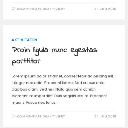
FÜR
KOMMENTARE DEAKTIVIERT
31. JULI 2016
MAECENAS
MATTIS
SED
CONVALLIS
AKTIVITÄTEN
Proin ligula nunc egestas
porttitor
Lorem ipsum dolor sit amet, consectetur adipiscing elit.
Integer nec odio. Praesent libero. Sed cursus ante
dapibus diam. Sed nisi. Nulla quis sem at nibh
elementum imperdiet. Duis sagittis ipsum. Praesent
mauris. Fusce nec tellus…
FÜR
KOMMENTARE DEAKTIVIERT
31. JULI 2016
PROIN
LIGULA
NUNC