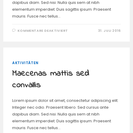
dapibus diam. Sed nisi. Nulla quis sem at nibh
elementum imperdiet. Duis sagittis ipsum. Praesent
mauris. Fusce nec tellus…
FÜR
KOMMENTARE DEAKTIVIERT
31. JULI 2016
INTEGER
EUISMOD
LACUS
LUCTUS
MAGNA
AKTIVITÄTEN
Maecenas mattis sed
convallis
Lorem ipsum dolor sit amet, consectetur adipiscing elit.
Integer nec odio. Praesent libero. Sed cursus ante
dapibus diam. Sed nisi. Nulla quis sem at nibh
elementum imperdiet. Duis sagittis ipsum. Praesent
mauris. Fusce nec tellus…