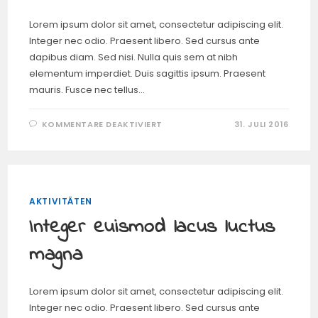
Lorem ipsum dolor sit amet, consectetur adipiscing elit.
Integer nec odio. Praesent libero. Sed cursus ante
dapibus diam. Sed nisi. Nulla quis sem at nibh
elementum imperdiet. Duis sagittis ipsum. Praesent
mauris. Fusce nec tellus…
FÜR
KOMMENTARE DEAKTIVIERT
31. JULI 2016
PHARETRA
AUCTOR
SEM
MASSA
MATTIS
SEM
AKTIVITÄTEN
Integer euismod lacus luctus
magna
Lorem ipsum dolor sit amet, consectetur adipiscing elit.
Integer nec odio. Praesent libero. Sed cursus ante