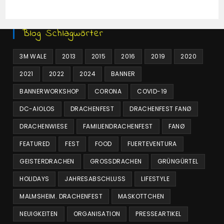
Blog Schlagwörter
3M WALE
2013
2015
2016
2019
2020
2021
2022
2024
BANNER
BANNERWORKSHOP
CORONA
COVID-19
DC-AIOLOS
DRACHENFEST
DRACHENFEST FANØ
DRACHENWIESE
FAMILIENDRACHENFEST
FANØ
FEATURED
FEST
FOOD
FUERTEVENTURA
GEISTERDRACHEN
GROSSDRACHEN
GRÜNGÜRTEL
HOLIDAYS
JAHRESABSCHLUSS
LIFESTYLE
MALMSHEIM. DRACHENFEST
MASKOTTCHEN
NEUIGKEITEN
ORGANISATION
PRESSEARTIKEL