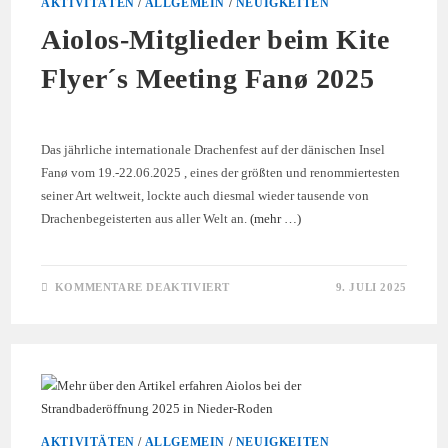
AKTIVITÄTEN
/
ALLGEMEIN
/
NEUIGKEITEN
Aiolos-Mitglieder beim Kite
Flyer´s Meeting Fanø 2025
Das jährliche internationale Drachenfest auf der dänischen Insel
Fanø vom 19.-22.06.2025 , eines der größten und renommiertesten
seiner Art weltweit, lockte auch diesmal wieder tausende von
Drachenbegeisterten aus aller Welt an.
(mehr …)
FÜR
KOMMENTARE DEAKTIVIERT
9. JULI 2025
AIOLOS-
MITGLIEDER
BEIM
KITE
FLYER
´S
MEETING
FANØ
2025
AKTIVITÄTEN
/
ALLGEMEIN
/
NEUIGKEITEN