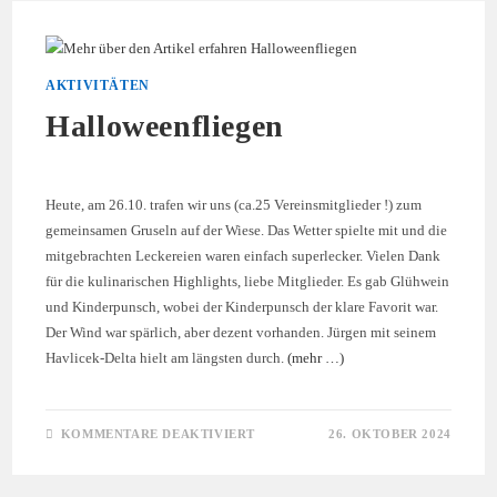
AM
19.,20.10.2024
IN
CHINA
,WEIFANG
AKTIVITÄTEN
Halloweenfliegen
Heute, am 26.10. trafen wir uns (ca.25 Vereinsmitglieder !) zum
gemeinsamen Gruseln auf der Wiese. Das Wetter spielte mit und die
mitgebrachten Leckereien waren einfach superlecker. Vielen Dank
für die kulinarischen Highlights, liebe Mitglieder. Es gab Glühwein
und Kinderpunsch, wobei der Kinderpunsch der klare Favorit war.
Der Wind war spärlich, aber dezent vorhanden. Jürgen mit seinem
Havlicek-Delta hielt am längsten durch.
(mehr …)
FÜR
KOMMENTARE DEAKTIVIERT
26. OKTOBER 2024
HALLOWEENFLIEGEN