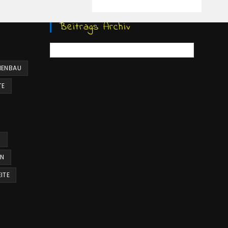
Beitrags Archiv
Beitrags
Archiv
ENBAU
TE
R
EN
ITE