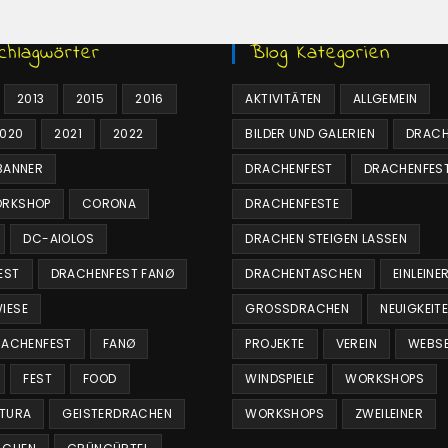
chlagwörter
Blog Kategorien
2013
2015
2016
AKTIVITÄTEN
ALLGEMEIN
020
2021
2022
BILDER UND GALERIEN
DRACH
BANNER
DRACHENFEST
DRACHENFES
RKSHOP
CORONA
DRACHENFESTE
DC-AIOLOS
DRACHEN STEIGEN LASSEN
EST
DRACHENFEST FANØ
DRACHENTASCHEN
EINLEINE
IESE
GROSSDRACHEN
NEUIGKEIT
RACHENFEST
FANØ
PROJEKTE
VEREIN
WEBSE
FEST
FOOD
WINDSPIELE
WORKSHOPS
NTURA
GEISTERDRACHEN
WORKSHOPS
ZWEILEINER