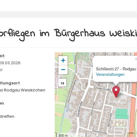
orfliegen im Bürgerhaus Weisk
it
+
 09.03.2026
−
Schillerstr.27 - Rodgau
00
Veranstaltungen
ltungsort
15
us Rodgau Weiskirchen
en
streffen
300 m