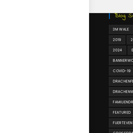
Blog S
3M WALE
2019
2
2024
BANNERWO
COVID-19
DRACHENF
DRACHENW
FAMILIEND
FEATURED
FUERTEVE