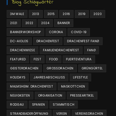
Blog Schlagwörter
3M WALE
2013
2015
2016
2019
2020
2021
2022
2024
BANNER
BANNERWORKSHOP
CORONA
COVID-19
DC-AIOLOS
DRACHENFEST
DRACHENFEST FANØ
DRACHENWIESE
FAMILIENDRACHENFEST
FANØ
FEATURED
FEST
FOOD
FUERTEVENTURA
GEISTERDRACHEN
GROSSDRACHEN
GRÜNGÜRTEL
HOLIDAYS
JAHRESABSCHLUSS
LIFESTYLE
MALMSHEIM. DRACHENFEST
MASKOTTCHEN
NEUIGKEITEN
ORGANISATION
PRESSEARTIKEL
RODGAU
SPANIEN
STAMMTISCH
STRANDBADERÖFFNUNG
VEREIN
VEREINSDRACHEN