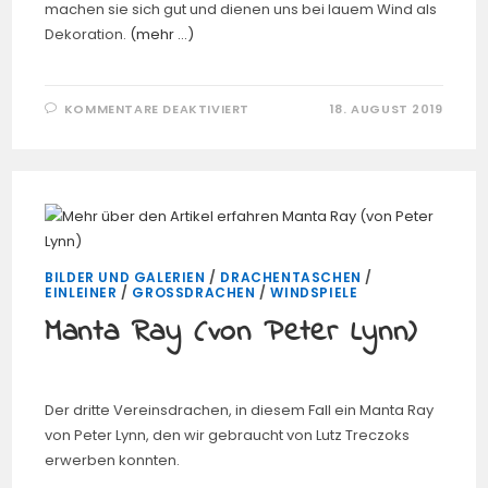
machen sie sich gut und dienen uns bei lauem Wind als
Dekoration.
(mehr …)
FÜR
KOMMENTARE DEAKTIVIERT
18. AUGUST 2019
EULEN
3,
6
UND
9
METER
(VON
ROLF
ZIMMERMANN)
BILDER UND GALERIEN
/
DRACHENTASCHEN
/
EINLEINER
/
GROSSDRACHEN
/
WINDSPIELE
Manta Ray (von Peter Lynn)
Der dritte Vereinsdrachen, in diesem Fall ein Manta Ray
von Peter Lynn, den wir gebraucht von Lutz Treczoks
erwerben konnten.