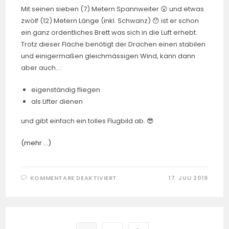
Mit seinen sieben (7) Metern Spannweiter 😮 und etwas
zwölf (12) Metern Länge (inkl. Schwanz) 😯 ist er schon
ein ganz ordentliches Brett was sich in die Luft erhebt.
Trotz dieser Fläche benötigt der Drachen einen stabilen
und einigermaßen gleichmässigen Wind, kann dann
aber auch…:
eigenständig fliegen
als Lifter dienen
und gibt einfach ein tolles Flugbild ab. 😎
(mehr …)
FÜR
KOMMENTARE DEAKTIVIERT
17. JULI 2019
MANTA
RAY
(VON
PETER
LYNN)