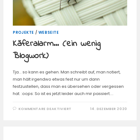
PROJEKTE
/
WEBSEITE
Käferalarm… (ein wenig
Blogwork)
Tja... so kann es gehen. Man schreibt auf, man notiert,
man hält irgendwo etwas fest nur um dann
festzustellen, dass man es übersehen oder vergessen
hat. :oops: So ist es jetzt leider auch mir passiert.…
FÜR
KOMMENTARE DEAKTIVIERT
14. DEZEMBER 2020
KÄFERALARM…
(EIN
WENIG
BLOGWORK)