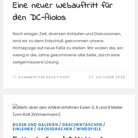
Eine neuer Webauftritt für
den DC-Aiolos
Nach einiger Zeit, diversen Anläufen und Diskussionen,
sind wir zu dem Entschluß gekommen unsere
Homepage auf neue Füße zu stellen. Wir wollen die, ein
wenig in die Jahre gekommene alte Seite, durch eine
zeitgemässere Lösung…
FÜR
KOMMENTARE DEAKTIVIERT
27. OKTOBER 2020
EINE
NEUER
WEBAUFTRITT
FÜR
DEN
DC-
AIOLOS
BILDER UND GALERIEN
/
DRACHENTASCHEN
/
EINLEINER
/
GROSSDRACHEN
/
WINDSPIELE